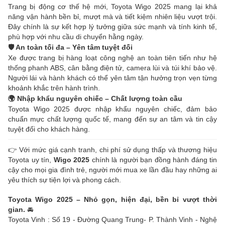
Trang bị động cơ thế hệ mới, Toyota Wigo 2025 mang lại khả
năng vận hành bền bỉ, mượt mà và tiết kiệm nhiên liệu vượt trội.
Đây chính là sự kết hợp lý tưởng giữa sức mạnh và tính kinh tế,
phù hợp với nhu cầu di chuyển hằng ngày.
🛡️ An toàn tối đa – Yên tâm tuyệt đối
Xe được trang bị hàng loạt công nghệ an toàn tiên tiến như hệ
thống phanh ABS, cân bằng điện tử, camera lùi và túi khí bảo vệ.
Người lái và hành khách có thể yên tâm tận hưởng trọn vẹn từng
khoảnh khắc trên hành trình.
🌍 Nhập khẩu nguyên chiếc – Chất lượng toàn cầu
Toyota Wigo 2025 được nhập khẩu nguyên chiếc, đảm bảo
chuẩn mực chất lượng quốc tế, mang đến sự an tâm và tin cậy
tuyệt đối cho khách hàng.
👉 Với mức giá cạnh tranh, chi phí sử dụng thấp và thương hiệu
Toyota uy tín,
Wigo 2025
chính là người bạn đồng hành đáng tin
cậy cho mọi gia đình trẻ, người mới mua xe lần đầu hay những ai
yêu thích sự tiện lợi và phong cách.
Toyota Wigo 2025 – Nhỏ gọn, hiện đại, bền bỉ vượt thời
gian.
🚘
Toyota Vinh : Số 19 - Đường Quang Trung- P. Thành Vinh - Nghệ