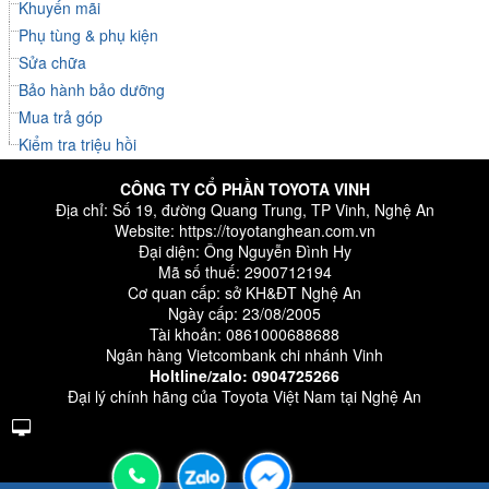
Khuyến mãi
Phụ tùng & phụ kiện
Sửa chữa
Bảo hành bảo dưỡng
Mua trả góp
Kiểm tra triệu hồi
CÔNG TY CỔ PHẦN TOYOTA VINH
Địa chỉ: Số 19, đường Quang Trung, TP Vinh, Nghệ An
Website:
https://toyotanghean.com.vn
Đại diện: Ông Nguyễn Đình Hy
Mã số thuế: 2900712194
Cơ quan cấp: sở KH&ĐT Nghệ An
Ngày cấp: 23/08/2005
Tài khoản: 0861000688688
Ngân hàng Vietcombank chi nhánh Vinh
Holtline/zalo:
0904725266
Đại lý chính hãng của Toyota Việt Nam tại Nghệ An