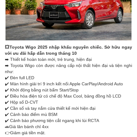
💥Toyota Wigo 2025 nhập khẩu nguyên chiếc. Sở hữu ngay
với ưu đãi hấp dẫn trong tháng 10
➡️ Thiết kế hoàn toàn mới, trẻ trung, hiện đại
➡️ Toyota Wigo còn được nâng cấp nội thất hiện đại và tiện nghi
như:
✔️ Đèn full LED
✔️ Màn hình giải trí 9 inch kết nối Apple CarPlay/Android Auto
✔️ Khởi động bằng nút bấm Start/Stop
✔️ Điều hòa điện tử có chế độ Max Cool, bảng đồng hồ LCD
✔️ Hộp số D-CVT
✔️ Cần số và tay nắm cửa thiết kế mới hiện đại
✔️ Cảnh báo điểm mù BSM
✔️ Cảnh báo phương tiện cắt ngang khi lùi RCTA
🚗Giá lăn bánh chỉ 4xx
👉Giảm giá tiền mặt.