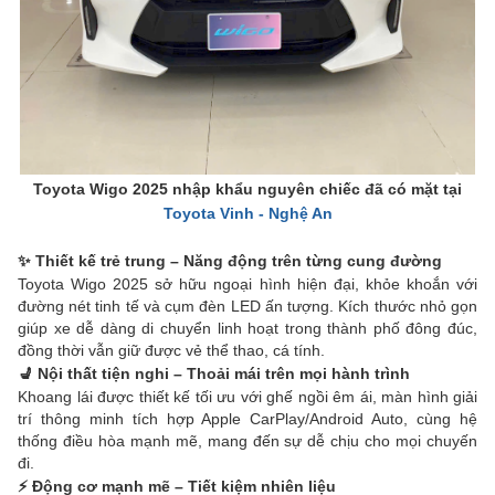
Toyota Wigo 2025 nhập khẩu nguyên chiếc đã có mặt tại
Toyota Vinh - Nghệ An
✨ Thiết kế trẻ trung – Năng động trên từng cung đường
Toyota Wigo 2025 sở hữu ngoại hình hiện đại, khỏe khoắn với
đường nét tinh tế và cụm đèn LED ấn tượng. Kích thước nhỏ gọn
giúp xe dễ dàng di chuyển linh hoạt trong thành phố đông đúc,
đồng thời vẫn giữ được vẻ thể thao, cá tính.
💺 Nội thất tiện nghi – Thoải mái trên mọi hành trình
Khoang lái được thiết kế tối ưu với ghế ngồi êm ái, màn hình giải
trí thông minh tích hợp Apple CarPlay/Android Auto, cùng hệ
thống điều hòa mạnh mẽ, mang đến sự dễ chịu cho mọi chuyến
đi.
⚡ Động cơ mạnh mẽ – Tiết kiệm nhiên liệu