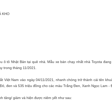
XẢ KHO
u ô tô Nhật Bản tại quê nhà. Mẫu xe bán chạy nhất nhà Toyota đang 
ay trong tháng 11/2021.
ắt Việt Nam vào ngày 04/11/2021, nhanh chóng trở thành cái tên khuấ
t Đỏ, đen và 535 triệu đồng cho các màu Trắng Đen, Xanh Ngọc Lam - Đ
ỉnh tăng/ giảm và hiện được niêm yết như sau: