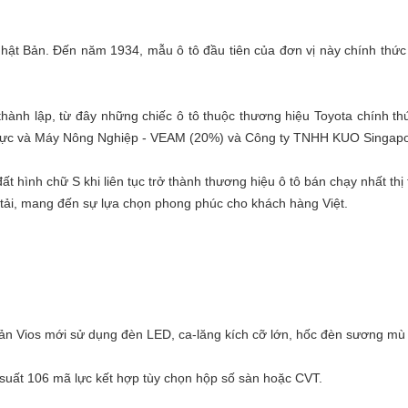
ật Bản. Đến năm 1934, mẫu ô tô đầu tiên của đơn vị này chính thức ra
ành lập, từ đây những chiếc ô tô thuộc thương hiệu Toyota chính thứ
Lực và Máy Nông Nghiệp - VEAM (20%) và Công ty TNHH KUO Singapo
ất hình chữ S khi liên tục trở thành thương hiệu ô tô bán chạy nhất t
tải, mang đến sự lựa chọn phong phúc cho khách hàng Việt.
bản Vios mới sử dụng đèn LED, ca-lăng kích cỡ lớn, hốc đèn sương mù
g suất 106 mã lực kết hợp tùy chọn hộp số sàn hoặc CVT.