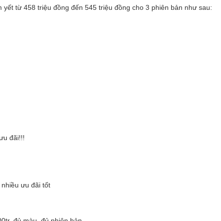
 yết từ 458 triệu đồng đến 545 triệu đồng cho 3 phiên bản như sau:
u đãi!!!
ều ưu đãi tốt
 100tr, đủ màu, đủ phiên bản