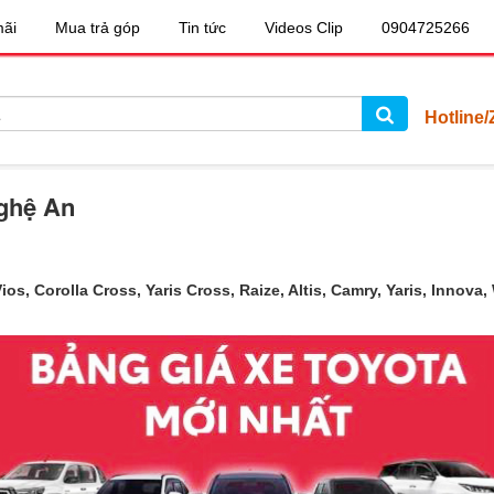
ãi
Mua trả góp
Tin tức
Videos Clip
0904725266
Hotline/
Nghệ An
s, Corolla Cross, Yaris Cross, Raize, Altis, Camry, Yaris, Innova, 